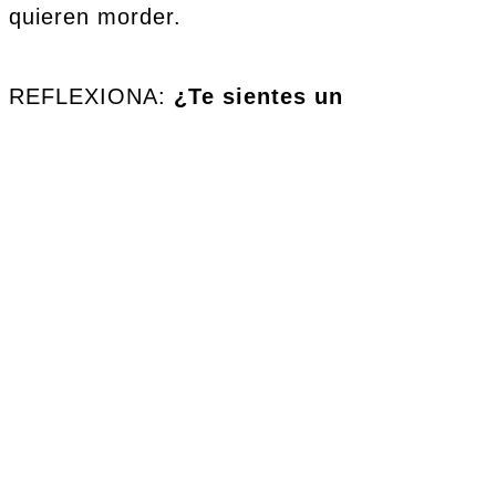
quieren morder.
REFLEXIONA:
¿Te sientes un
religioso o una persona que
tiene una fe sencilla?
Los hombres de fe
sencilla, se quieren
pegar a La Gracia Divina
de Dios por siempre.