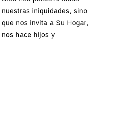
nuestras iniquidades, sino
que nos invita a Su Hogar,
nos hace hijos y
coherederos del Reino de
los Cielos.
Y si hijos, también
herederos; herederos de
Dios y coherederos con
Cristo, si es que
padecemos juntamente