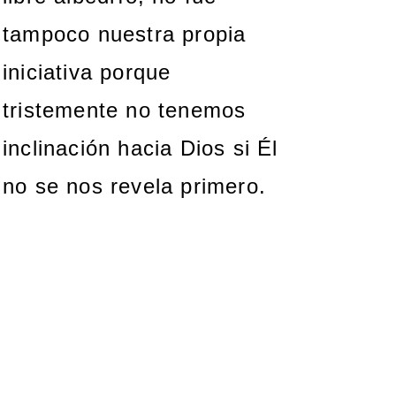
tampoco nuestra propia
iniciativa porque
tristemente no tenemos
inclinación hacia Dios si Él
no se nos revela primero.
La verdad es esta:
que no
tenemos gloria alguna
en toda la gestión divina
de la gloriosa y
misteriosa redención de