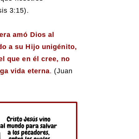
s 3:15).
era amó Dios al
o a su Hijo unigénito,
l que en él cree, no
ga vida eterna
.
(Juan