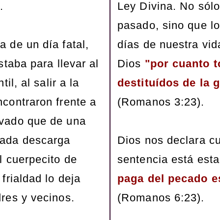
.
Ley Divina. No sól
pasado, sino que l
 de un día fatal,
días de nuestra vid
staba para llevar al
Dios
"por cuanto 
il, al salir a la
destituídos
de la g
ncontraron frente a
(Romanos 3:23).
lvado que de una
dada descarga
Dios nos declara c
l cuerpecito de
sentencia está est
frialdad lo deja
paga del pecado e
res y vecinos.
(Romanos 6:23).