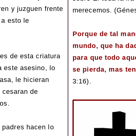
ren y juzguen frente
merecemos. (Génesi
 a esto le
.
Porque de tal man
mundo, que ha dad
res de esta criatura
para que todo aque
 este asesino, lo
se pierda, mas ten
casa, le hicieran
3:16).
o cesaran de
ios.
padres hacen lo