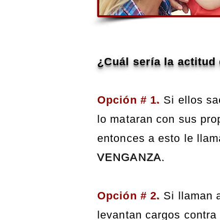
¿Cuál sería la actitud
Opción # 1
.
Si ellos s
lo mataran con sus pro
entonces a esto le lla
VENGANZA.
Opción
# 2
.
Si llaman a
levantan cargos contra 