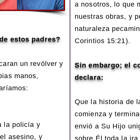
a nosotros, lo que
nuestras obras, y p
naturaleza pecamin
 de estos padres?
Corintios 15:21).
acaran un revólver y
Sin embargo; el co
pias manos,
declara:
maríamos:
Que la historia de 
comienza y termina
 la policía y
envió a Su Hijo uni
el asesino, y
sobre Él toda la ir