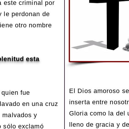
a este criminal por
y le perdonan de
tiene otro nombre
plenitud esta
El Dios amoroso se
 quien fue
inserta entre nosot
clavado en una cruz
Gloria como la del 
s malvados y
lleno de gracia y d
o sólo exclamó