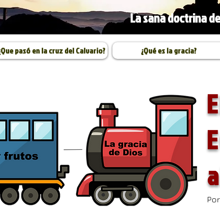
La sana doctrina de
¿Que pasó en la cruz del Calvario?
¿Qué es la gracia?
E
E
a
Por