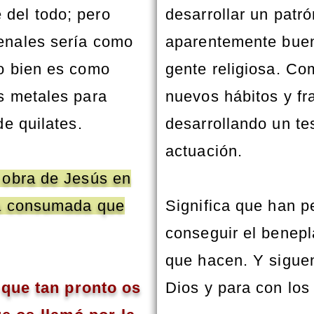
del todo; pero
desarrollar un patr
enales sería como
aparentemente buen
 o bien es como
gente religiosa. Co
os metales para
nuevos hábitos y fr
de quilates.
desarrollando un te
actuación.
a obra de Jesús en
ra consumada que
Significa que han 
conseguir el benepl
que hacen. Y sigue
 que tan pronto os
Dios y para con los