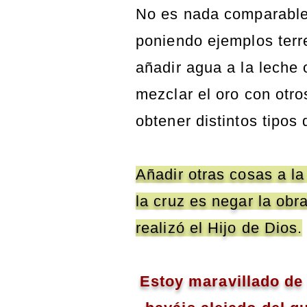
No es nada comparable 
poniendo ejemplos terr
añadir agua a la leche
mezclar el oro con otr
obtener distintos tipos 
Añadir otras cosas a l
la cruz es negar la ob
realizó el Hijo de Dios.
Estoy maravillado de