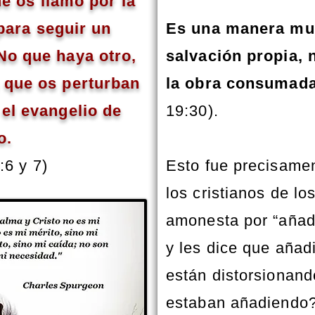
ue os llamó por la
 para seguir un
Es una manera muy
 No que haya otro,
salvación propia, 
 que os perturban
la obra consumada
 el evangelio de
19:30).
o.
:6 y 7)
Esto fue precisamen
los cristianos de lo
amonesta por “añadir
y les dice que añad
están distorsionand
estaban añadiendo?