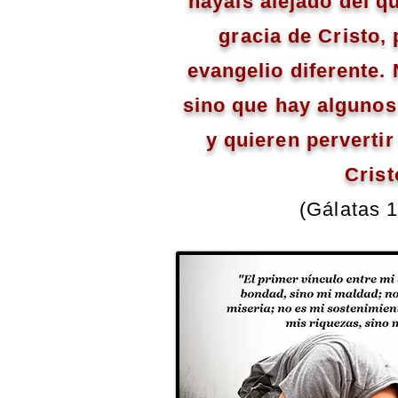
hayáis alejado del q
gracia de Cristo,
evangelio diferente.
sino que hay algunos
y quieren pervertir
Crist
(Gálatas 1