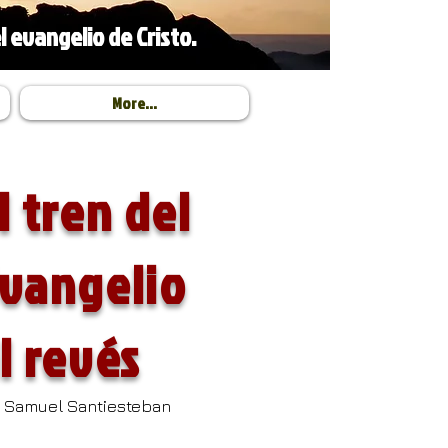
l evangelio de Cristo.
More...
l tren del
vangelio
l revés
 Samuel Santiesteban